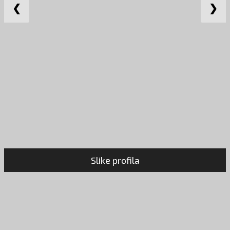
❮
❯
Slike profila