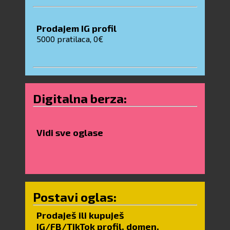
Prodajem IG profil
5000
pratilaca, 0€
Digitalna berza:
Vidi sve oglase
Postavi oglas:
Prodaješ ili kupuješ
IG/FB/TikTok profil, domen,